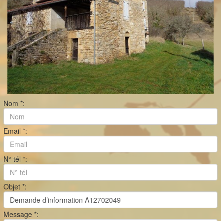
Nom *:
Email *:
N° tél *:
Objet *:
Message *: