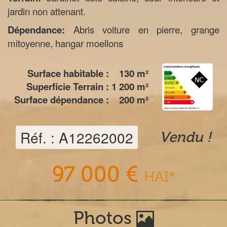
jardin non attenant.
Dépendance:
Abris voiture en pierre, grange
mitoyenne, hangar moellons
Surface habitable :
130
m²
Superficie Terrain :
1 200
m²
Surface dépendance :
200
m²
Réf. : A12262002
Vendu !
97 000 €
HAI*
Photos