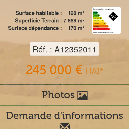
Surface habitable :
198
m²
Superficie Terrain :
7 669
m²
Surface dépendance :
170
m²
Réf. : A12352011
245 000 €
HAI*
Photos
Demande d'informations