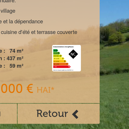
ondaire.
village
ne et la dépendance
uisine d'été et terrasse couverte
e :
74
m²
n :
437
m²
 :
59
m²
 000 €
HAI*
Retour