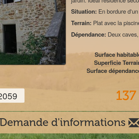
jardin. Idéal résidence sec
Situation:
En bordure d'un 
Terrain:
Plat avec la pisci
Dépendance:
Deux caves, c
Surface habitabl
Superficie Terrai
Surface dépendance
137
02059
Demande d'informations