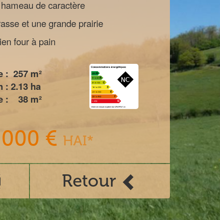
 hameau de caractère
rasse et une grande prairie
en four à pain
 :
257
m²
n :
2.13
ha
 :
38
m²
 000 €
HAI*
Retour