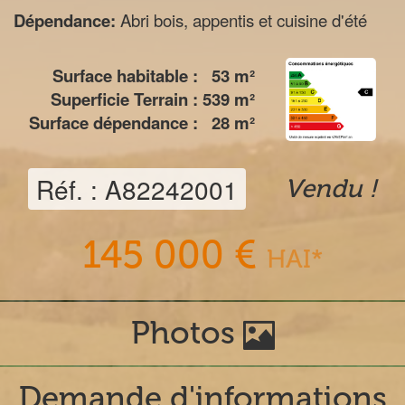
Dépendance:
Abri bois, appentis et cuisine d'été
Surface habitable :
53
m²
Superficie Terrain :
539
m²
Surface dépendance :
28
m²
Réf. : A82242001
Vendu !
145 000 €
HAI*
Photos
Demande d'informations