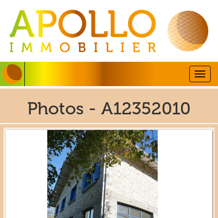
Togg
navig
Photos - A12352010