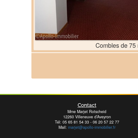
Combles de 75
Contact
Mme Marjet Rotscheid
12260 Villeneuve d’Aveyron
Tél:
05 65 81 54 33
-
06 20 57 22 77
Mail:
marjet@apollo-immobilier.fr