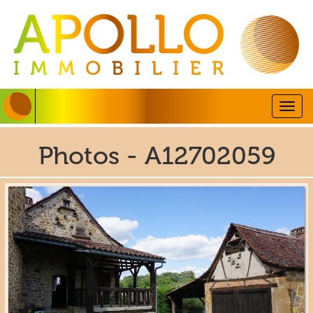
Togg
navig
Photos - A12702059