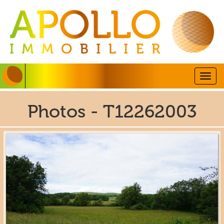
Togg
navig
Photos - T12262003