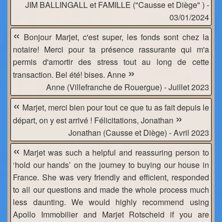
JIM BALLINGALL et FAMILLE ("Causse et Diège" ) -
03/01/2024
«
Bonjour Marjet, c'est super, les fonds sont chez la
notaire! Merci pour ta présence rassurante qui m'a
permis d'amortir des stress tout au long de cette
»
transaction. Bel été! bises. Anne
Anne (Villefranche de Rouergue) - Juillet 2023
«
Marjet, merci bien pour tout ce que tu as fait depuis le
»
départ, on y est arrivé ! Félicitations, Jonathan
Jonathan (Causse et Diège) - Avril 2023
«
Marjet was such a helpful and reassuring person to
‘hold our hands’ on the journey to buying our house in
France. She was very friendly and efficient, responded
to all our questions and made the whole process much
less daunting. We would highly recommend using
Apollo Immobilier and Marjet Rotscheid if you are