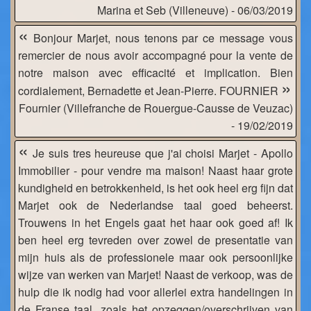
Marina et Seb (Villeneuve) - 06/03/2019
«
Bonjour Marjet, nous tenons par ce message vous
remercier de nous avoir accompagné pour la vente de
notre maison avec efficacité et implication. Bien
»
cordialement, Bernadette et Jean-Pierre. FOURNIER
Fournier (Villefranche de Rouergue-Causse de Veuzac)
- 19/02/2019
«
Je suis tres heureuse que j'ai choisi Marjet - Apollo
Immobilier - pour vendre ma maison! Naast haar grote
kundigheid en betrokkenheid, is het ook heel erg fijn dat
Marjet ook de Nederlandse taal goed beheerst.
Trouwens in het Engels gaat het haar ook goed af! Ik
ben heel erg tevreden over zowel de presentatie van
mijn huis als de professionele maar ook persoonlijke
wijze van werken van Marjet! Naast de verkoop, was de
hulp die ik nodig had voor allerlei extra handelingen in
de Franse taal, zoals het opzeggen/overschrijven van