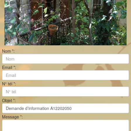
Nom *:
Email *:
N° tél *:
Objet *:
Message *: