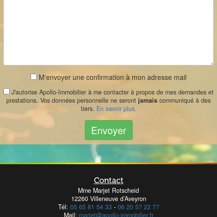
M'envoyer une confirmation à mon adresse mail
J'autorise Apollo-Immobilier à me contacter à propos de mes demandes et
prestations. Vos données personnelle ne seront
jamais
communiqué à des
tiers.
En savoir plus.
Envoyer
Contact
Mme Marjet Rotscheid
12260 Villeneuve d’Aveyron
Tél:
05 65 81 54 33
-
06 20 57 22 77
Mail:
marjet@apollo-immobilier.fr