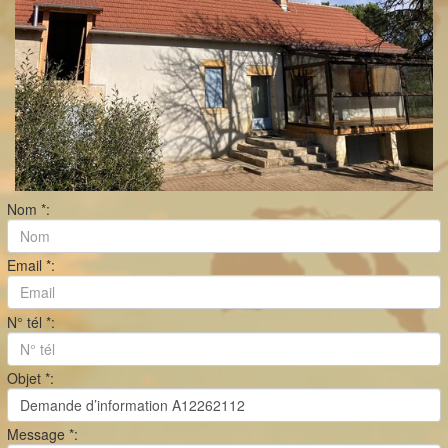
Nom *:
Email *:
N° tél *:
Objet *:
Message *: