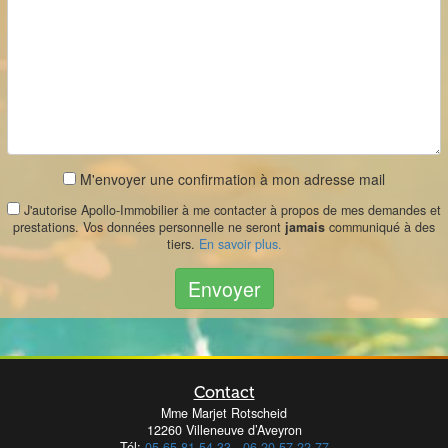
M'envoyer une confirmation à mon adresse mail
J'autorise Apollo-Immobilier à me contacter à propos de mes demandes et
prestations. Vos données personnelle ne seront
jamais
communiqué à des
tiers.
En savoir plus.
Envoyer
Contact
Mme Marjet Rotscheid
12260 Villeneuve d’Aveyron
Tél:
05 65 81 54 33
-
06 20 57 22 77