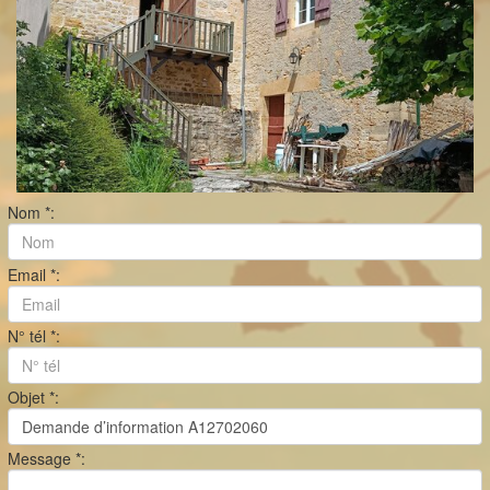
Nom *:
Email *:
N° tél *:
Objet *:
Message *: