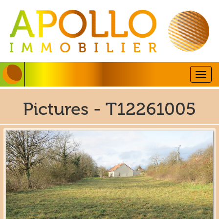
Togg
navig
Pictures - T12261005