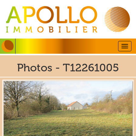
Togg
navig
Photos - T12261005