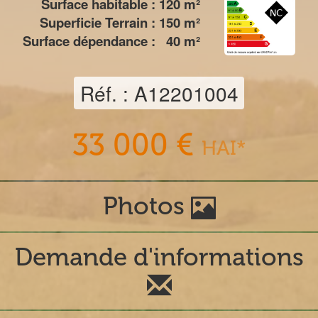
Surface habitable :
120
m²
Superficie Terrain :
150
m²
Surface dépendance :
40
m²
Réf. : A12201004
33 000 €
HAI*
Photos
Demande d'informations