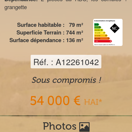
grangette
Surface habitable :
79
m²
Superficie Terrain :
744
m²
Surface dépendance :
136
m²
Réf. : A12261042
Sous compromis !
54 000 €
HAI*
Photos