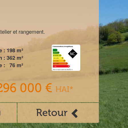
telier et rangement.
e :
198
m²
n :
362
m²
 :
76
m²
296 000 €
HAI*
Retour