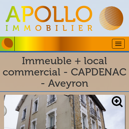
Togg
navig
Immeuble + local
commercial - CAPDENAC
- Aveyron