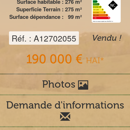
Surface habitable :
276
m²
Superficie Terrain :
275
m²
Surface dépendance :
99
m²
Réf. : A12702055
Vendu !
190 000 €
HAI*
Photos
Demande d'informations