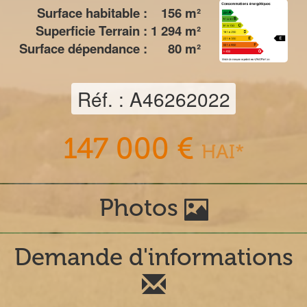
Surface habitable :
156
m²
Superficie Terrain :
1 294
m²
Surface dépendance :
80
m²
Réf. : A46262022
147 000 €
HAI*
Photos
Demande d'informations