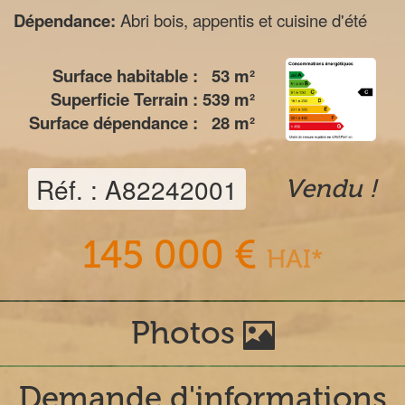
Dépendance:
Abri bois, appentis et cuisine d'été
Surface habitable :
53
m²
Superficie Terrain :
539
m²
Surface dépendance :
28
m²
Réf. : A82242001
Vendu !
145 000 €
HAI*
Photos
Demande d'informations