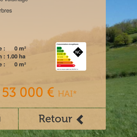
rbres
 :
0
m²
n :
1.00
ha
 :
0
m²
53 000 €
HAI*
Retour