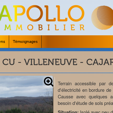
ens
Témoignages
c CU - VILLENEUVE - CAJA
Terrain accessible par de
d'électricité en bordure de 
Causse avec quelques au
besoin d'étude de sols préal
Situation:
Isolé avec peu d