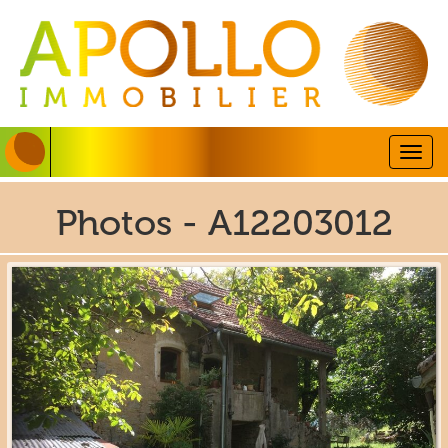
Togg
navig
Photos - A12203012