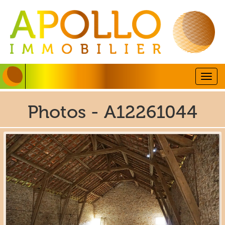
Togg
navig
Photos - A12261044