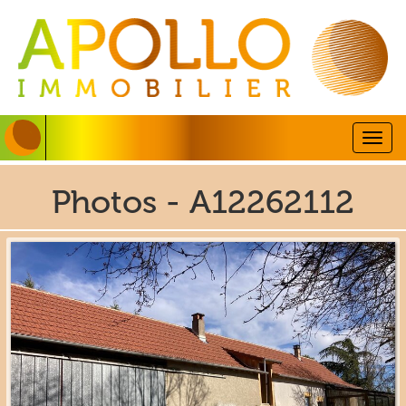
Togg
navig
Photos - A12262112