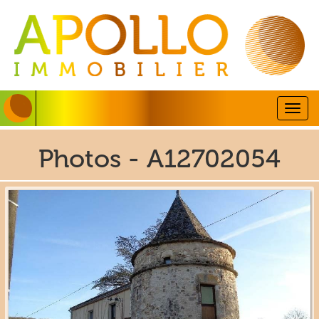
Togg
navig
Photos - A12702054