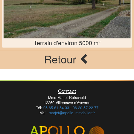
Terrain d'environ 5000 m²
Retour
Contact
Mme Marjet Rotscheid
12260 Villeneuve d’Aveyron
Tél:
05 65 81 54 33
-
06 20 57 22 77
Mail:
marjet@apollo-immobilier.fr