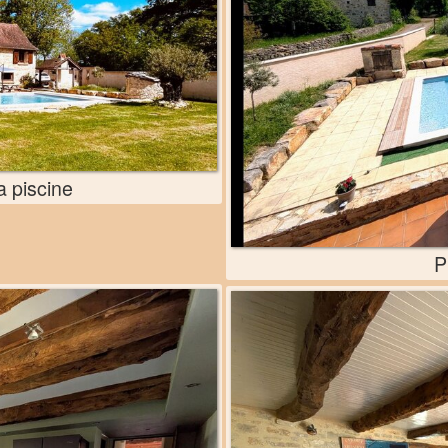
a piscine
P