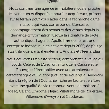
atypique…
Nous sommes une agence immobilière locale, proche
des vendeurs et disponible pour les acquéreurs, présent
sur le terrain pour vous aider dans la recherche d'une
maison qui vous corresponde. Conseil et
accompagnement des achats et des ventes depuis la
demande d'information jusqu'à la signature de l'acte
authentique. L'agence Apollo Immobilier est une
entreprise individuelle en activité depuis 2009, de plus je
suis trilingue, parlant également Anglais et Néerlandais.
Nous couvrons un vaste secteur, comprenant
la vallée du
Lot
du Célé
et
de l'Aveyron
ainsi que
le Causse
et
le
Rouergue
. L'immobilier avec une architecture
caractéristique du Quercy (Lot) et du Rouergue (Aveyron)
dans la région de
l'Occitanie
, riche en faune et en flore
avec
une qualité de vie reconnue
. Vente de maisons à
Figeac
,
Cajarc
,
Limogne
,
Najac
,
Villefranche de Rouergue
,
Villeneuve d'Aveyron
et
Capdenac
.