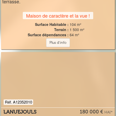
terrasse.
Maison de caractère et la vue !
Surface Habitable :
104 m²
Terrain :
1 500 m²
Surface dépendances :
64 m²
Plus d'info
Réf. A12352010
LANUEJOULS
180 000 €
HAI*