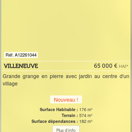
Réf. A12261044
VILLENEUVE
65 000 €
HAI*
Grande grange en pierre avec jardin au centre d'un
village
Nouveau !
Surface Habitable :
176 m²
Terrain :
574 m²
Surface dépendances :
182 m²
Plus d'info