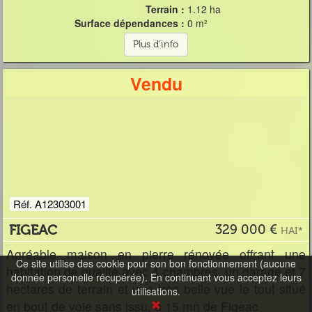
Terrain :
1.12 ha
Surface dépendances :
0 m²
Plus d'info
Vendu
Réf. A12303001
FIGEAC
329 000 €
HAI*
Agréable maison en pierre rénovée offrant une
Ce site utilise des cookie pour son bon fonctionnement (aucune
habitation de qualité avec 4 chambres, un garage et 7
donnée personelle récupérée). En continuant vous acceptez leurs
hectares de terrain et une très belle vue le tout situé
utilisations.
en bout de voie sans issu, à 15 mn de Figeac