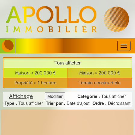
Togg
navig
Tous afficher
Maison < 200 000 €
Maison > 200 000 €
Propriété > 1 hectare
Terrain constructible
Affichage
Modifier
Catégorie :
Tous afficher
Type :
Tous afficher
Trier par :
Date d'ajout
Ordre :
Décroissant