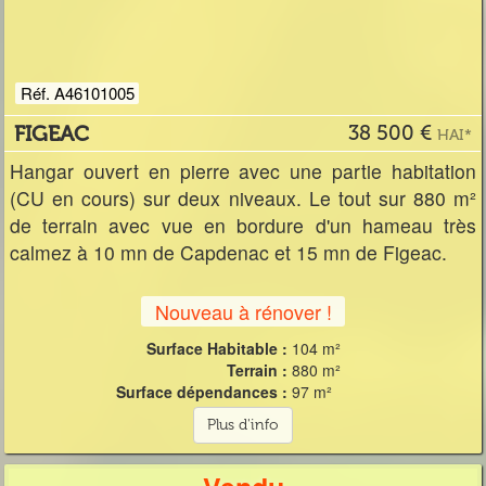
Réf. A46101005
FIGEAC
38 500 €
HAI*
Hangar ouvert en pierre avec une partie habitation
(CU en cours) sur deux niveaux. Le tout sur 880 m²
de terrain avec vue en bordure d'un hameau très
calmez à 10 mn de Capdenac et 15 mn de Figeac.
Nouveau à rénover !
Surface Habitable :
104 m²
Terrain :
880 m²
Surface dépendances :
97 m²
Plus d'info