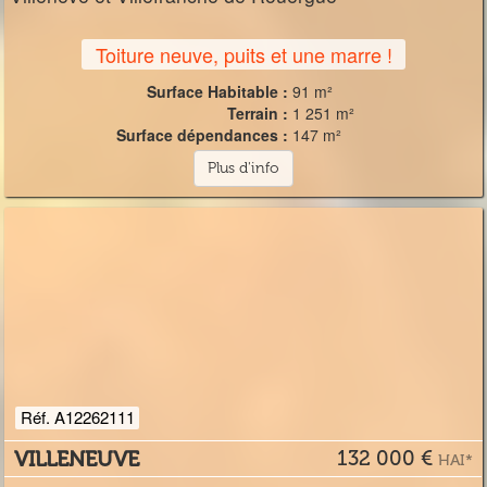
Toiture neuve, puits et une marre !
Surface Habitable :
91 m²
Terrain :
1 251 m²
Surface dépendances :
147 m²
Plus d'info
Réf. A12262111
VILLENEUVE
132 000 €
HAI*