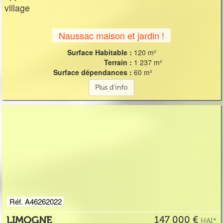
village
Naussac maison et jardin !
Surface Habitable :
120 m²
Terrain :
1 237 m²
Surface dépendances :
60 m²
Plus d'info
Réf. A46262022
LIMOGNE
147 000 €
HAI*