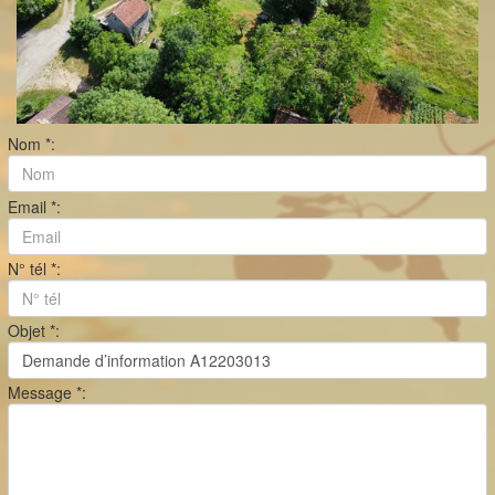
Nom *:
Email *:
N° tél *:
Objet *:
Message *: