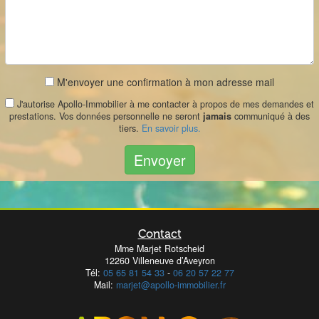
M'envoyer une confirmation à mon adresse mail
J'autorise Apollo-Immobilier à me contacter à propos de mes demandes et
prestations. Vos données personnelle ne seront
jamais
communiqué à des
tiers.
En savoir plus.
Envoyer
Contact
Mme Marjet Rotscheid
12260 Villeneuve d’Aveyron
Tél:
05 65 81 54 33
-
06 20 57 22 77
Mail:
marjet@apollo-immobilier.fr