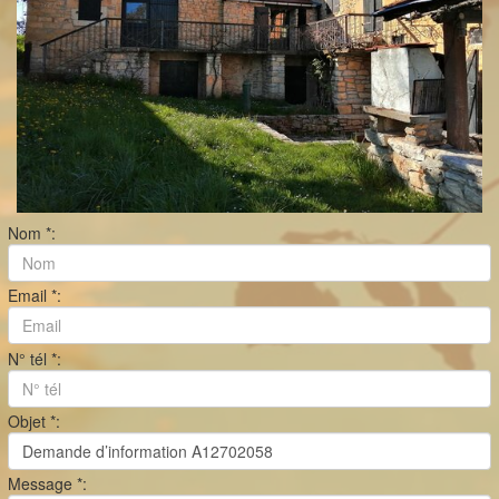
Nom *:
Email *:
N° tél *:
Objet *:
Message *: