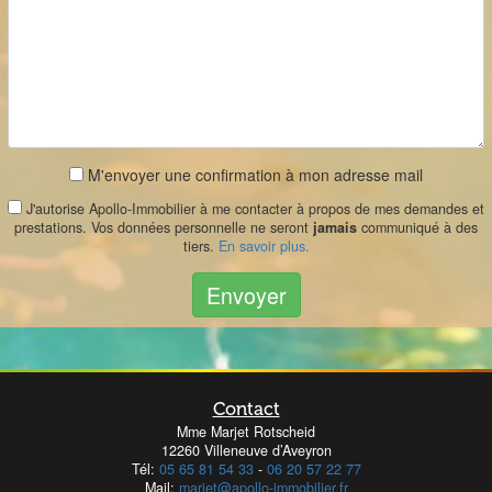
M'envoyer une confirmation à mon adresse mail
J'autorise Apollo-Immobilier à me contacter à propos de mes demandes et
prestations. Vos données personnelle ne seront
jamais
communiqué à des
tiers.
En savoir plus.
Envoyer
Contact
Mme Marjet Rotscheid
12260 Villeneuve d’Aveyron
Tél:
05 65 81 54 33
-
06 20 57 22 77
Mail:
marjet@apollo-immobilier.fr