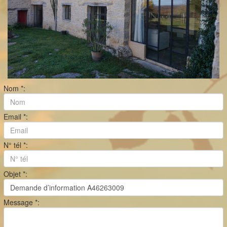
Nom *:
Email *:
N° tél *:
Objet *:
Message *: