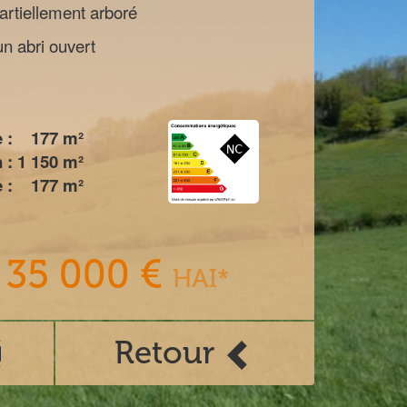
artiellement arboré
n abri ouvert
 :
177
m²
 :
1 150
m²
 :
177
m²
35 000 €
HAI*
Retour