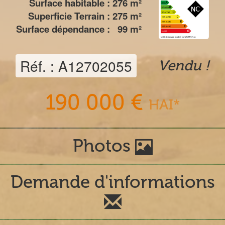
Surface habitable :
276
m²
Superficie Terrain :
275
m²
Surface dépendance :
99
m²
Réf. : A12702055
Vendu !
190 000 €
HAI*
Photos
Demande d'informations