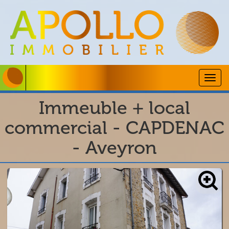
Togg
navig
Immeuble + local
commercial - CAPDENAC
- Aveyron