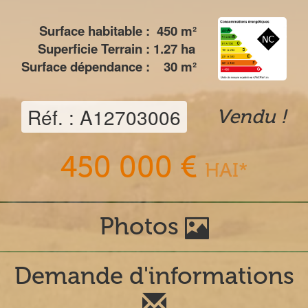
Surface habitable :
450
m²
Superficie Terrain :
1.27
ha
Surface dépendance :
30
m²
Réf. : A12703006
Vendu !
450 000 €
HAI*
Photos
Demande d'informations