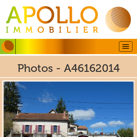
Togg
navig
Photos - A46162014