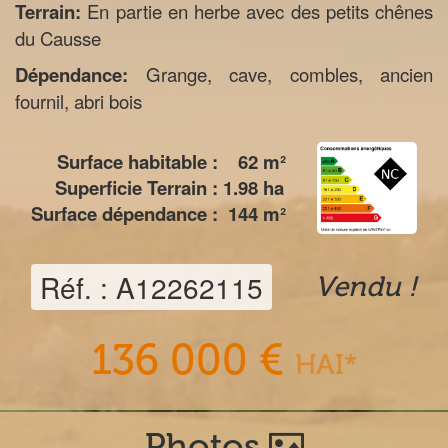
Terrain:
En partie en herbe avec des petits chênes
du Causse
Dépendance:
Grange, cave, combles, ancien
fournil, abri bois
Surface habitable :
62
m²
Superficie Terrain :
1.98
ha
Surface dépendance :
144
m²
Réf. : A12262115
Vendu !
136 000 €
HAI*
Photos