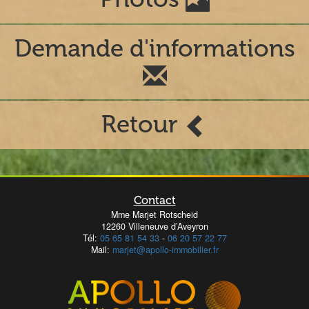
Demande d'informations
Retour
Contact
Mme Marjet Rotscheid
12260 Villeneuve d’Aveyron
Tél:
05 65 81 54 33
-
06 20 57 22 77
Mail:
marjet@apollo-immobilier.fr