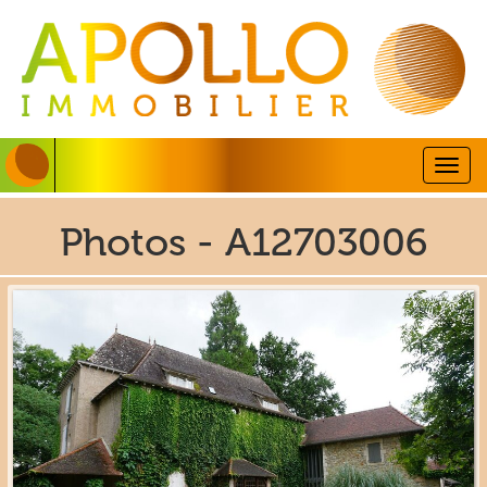
Togg
navig
Photos - A12703006